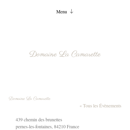
Menu
Accueil
Chambres
Services
Domaine La Camarette
FAQ
Actualités
Contact
Réservation
Domaine La Camarette
« Tous les Évènements
Adresse
439 chemin des brunettes
pernes-les-fontaines
,
84210
France