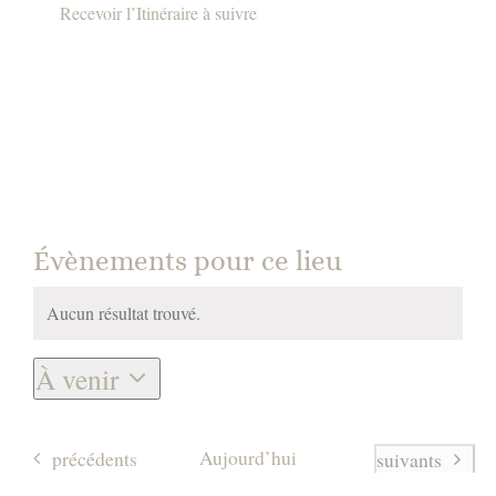
Recevoir l’Itinéraire à suivre
Évènements pour ce lieu
Aucun résultat trouvé.
Notice
À venir
Sélectionnez
une
Évènements
Aujourd’hui
précédents
Évènements
suivants
date.