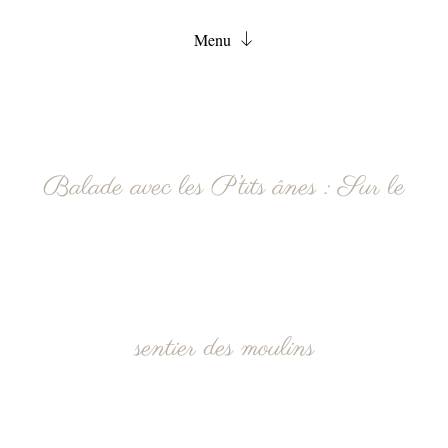
Menu
Accueil
Chambres
Services
Balade avec les P’tits ânes : Sur le
FAQ
Actualités
Contact
Réservation
sentier des moulins