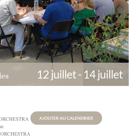
12 juillet
-
14 juillet
les
 ORCHESTRA
AJOUTER AU CALENDRIER
au
S ORCHESTRA