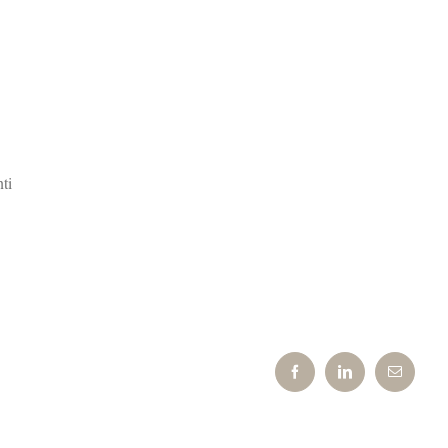
ti
Facebook
LinkedIn
Email