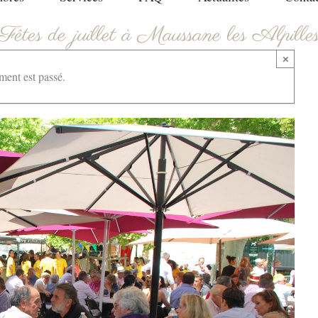
Fêtes de juillet à Maussane les Alpille
×
ment est passé.