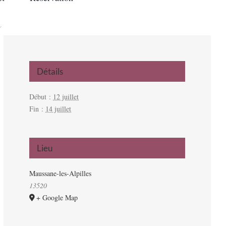
s
Détails
Début :
12 juillet
Fin :
14 juillet
Lieu
Maussane-les-Alpilles
13520
+ Google Map