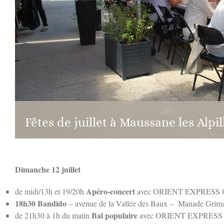
Fêtes de juillet à Maussane les Alpil
Dimanche 12 juillet
Apéro-concert
de midi/13h et 19/20h
avec ORIENT EXPRESS
18h30 Bandido
– avenue de la Vallée des Baux – Manade Grim
Bal populaire
de 21h30 à 1h du matin
avec ORIENT EXPRES