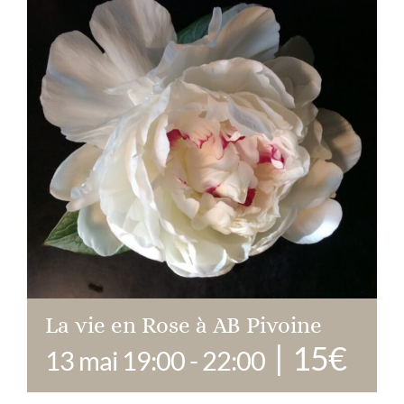
La vie en Rose à AB Pivoine
|
15€
13 mai 19:00
-
22:00