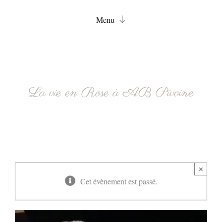
Menu
Accueil
Chambres
Services
La vie en Rose à AB Pivoine
FAQ
Actualités
Contact
Réservation
×
Cet évènement est passé.