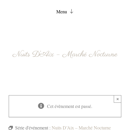
Menu
Accueil
Chambres
Services
Nuits D’Aix – Marché Nocturne
FAQ
Actualités
Contact
Réservation
×
Cet évènement est passé.
Série d'événement :
Nuits D’Aix – Marché Nocturne