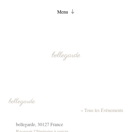
Menu
Accueil
Chambres
Services
bellegarde
FAQ
Actualités
Contact
Réservation
bellegarde
« Tous les Évènements
Adresse
bellegarde
,
30127
France
Recevoir l’Itinéraire à suivre