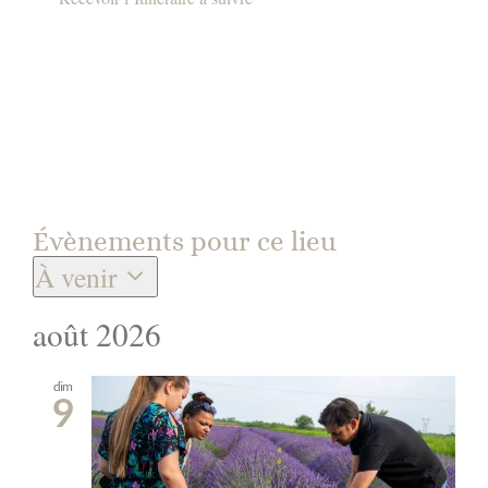
Évènements pour ce lieu
À venir
Sélectionnez
août 2026
une
date.
dim
9