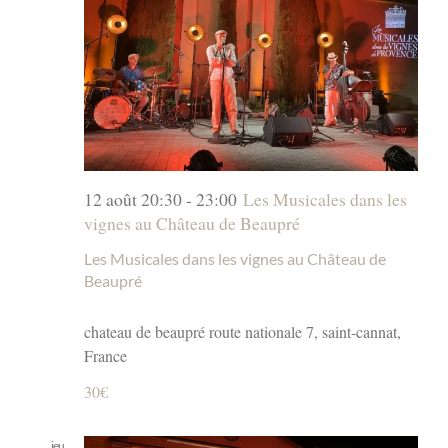
12 août 20:30
-
23:00
Les Musicales dans les
vignes au Château de Beaupré
Les Musicales dans les vignes au Château de
Beaupré
chateau de beaupré
route nationale 7, saint-cannat,
France
30€
jeu