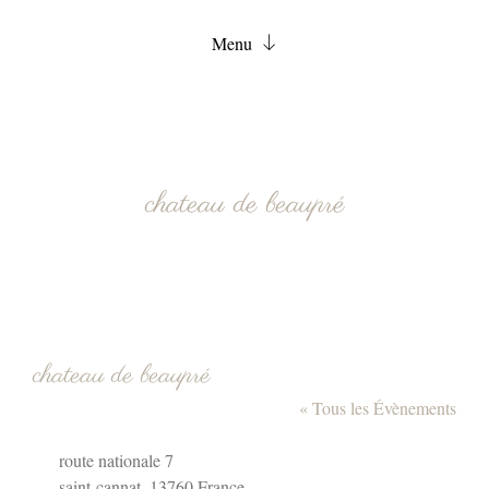
Menu
Accueil
Chambres
Services
chateau de beaupré
FAQ
Actualités
Contact
Réservation
chateau de beaupré
« Tous les Évènements
Adresse
route nationale 7
saint-cannat
,
13760
France